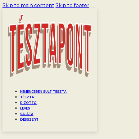
Skip to main content
Skip to footer
KEMENCÉBEN SÜLT TÉSZTA
TÉSZTA
RIZOTTÓ
LEVES
SALÁTA
DESSZERT