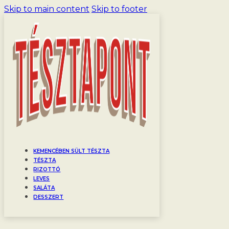
Skip to main content
Skip to footer
KEMENCÉBEN SÜLT TÉSZTA
TÉSZTA
RIZOTTÓ
LEVES
SALÁTA
DESSZERT