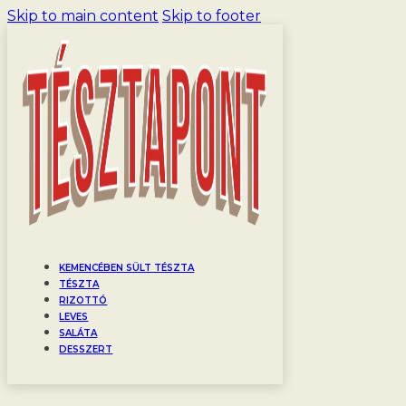
Skip to main content
Skip to footer
KEMENCÉBEN SÜLT TÉSZTA
TÉSZTA
RIZOTTÓ
LEVES
SALÁTA
DESSZERT