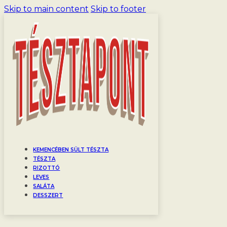
Skip to main content
Skip to footer
KEMENCÉBEN SÜLT TÉSZTA
TÉSZTA
RIZOTTÓ
LEVES
SALÁTA
DESSZERT