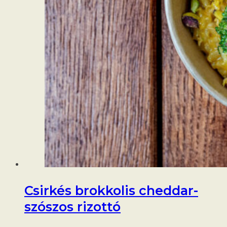
Csirkés brokkolis cheddar-
szószos rizottó