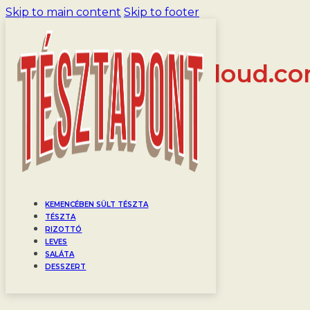
Skip to main content
Skip to footer
Author:
bernatbalazs@icloud.c
Nothing found.
KEMENCÉBEN SÜLT TÉSZTA
TÉSZTA
RIZOTTÓ
LEVES
SALÁTA
DESSZERT