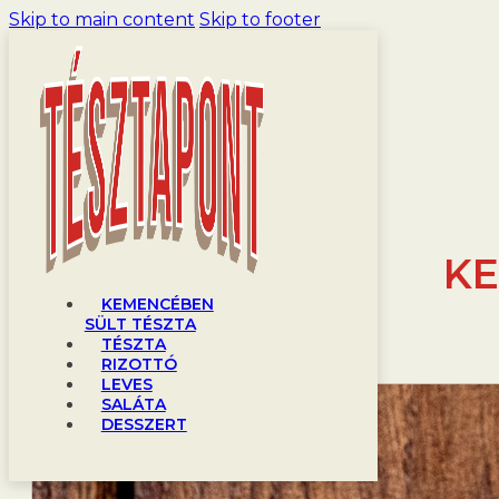
Skip to main content
Skip to footer
KE
KEMENCÉBEN
SÜLT TÉSZTA
TÉSZTA
RIZOTTÓ
LEVES
SALÁTA
DESSZERT