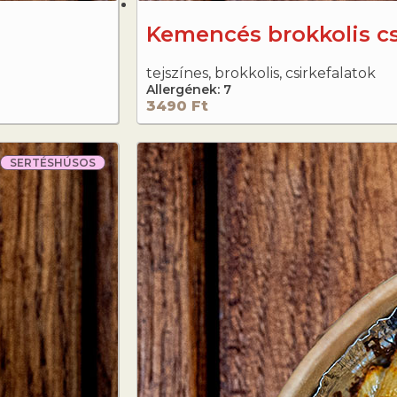
Kemencés brokkolis cs
tejszínes, brokkolis, csirkefalatok
Allergének: 7
3490 Ft
SERTÉSHÚSOS